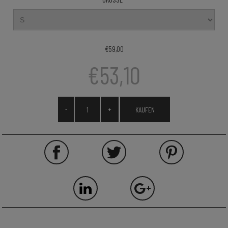
€59,00
€53,10
-
+