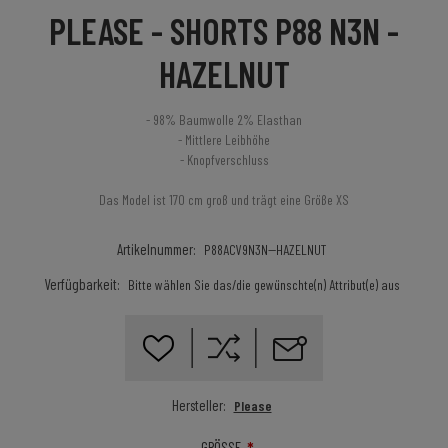
PLEASE - SHORTS P88 N3N -
HAZELNUT
- 98% Baumwolle 2% Elasthan
- Mittlere Leibhöhe
- Knopfverschluss
Das Model ist 170 cm groß und trägt eine Größe XS
Artikelnummer:
P88ACV9N3N--HAZELNUT
Verfügbarkeit:
Bitte wählen Sie das/die gewünschte(n) Attribut(e) aus
Hersteller:
Please
*
GRÖSSE