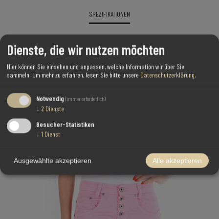
SPEZIFIKATIONEN
CONTACT US
Dienste, die wir nutzen möchten
MODELL
P88
Hier können Sie einsehen und anpassen, welche Information wir über Sie
sammeln.
Um mehr zu erfahren, lesen Sie bitte unsere
Datenschutzerklärung
.
FARBE
BRAUN
Notwendig
(immer erforderlich)
↓
2
Dienste
BENUTZER, DIE DIESEN ARTIKEL GEKAUFT HABEN, HABEN AUCH GEKAUFT
Besucher-Statistiken
↓
1
Dienst
Ausgewählte akzeptieren
Alle akzeptieren