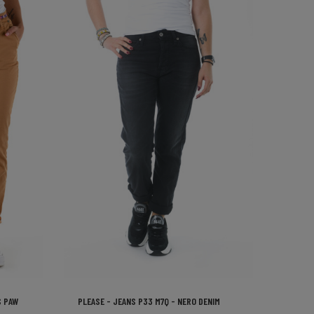
SCHNELLANSICHT
-
+
S PAW
PLEASE - JEANS P33 M7Q - NERO DENIM