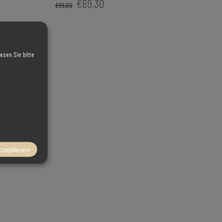
€69,30
€99,00
esen Sie bitte
kzeptieren