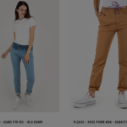
SCHNELLANSICHT
SCHNELLANSICHT
-
+
-
+
- JEANS P78 I5S - BLU DENIM
PLEASE - HOSE P0WR N3N - RABBIT