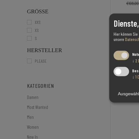
€109,00
GRÖSSE
Dienste
XXS
XS
Hier können Sie
S
unsere
Datensch
HERSTELLER
Not
↓
2
PLEASE
Bes
↓
1
KATEGORIEN
Ausgewähl
Damen
Most Wanted
Men
Women
New In