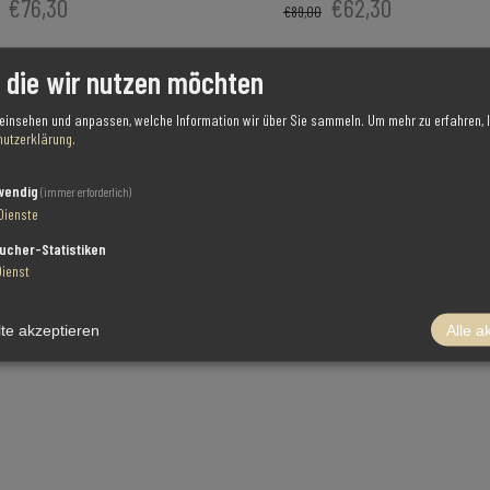
€76,30
€62,30
€89,00
, die wir nutzen möchten
 einsehen und anpassen, welche Information wir über Sie sammeln.
Um mehr zu erfahren, l
utzerklärung
.
wendig
(immer erforderlich)
Dienste
ucher-Statistiken
Dienst
te akzeptieren
Alle a