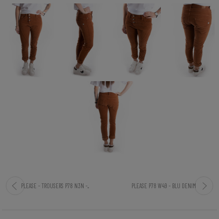
PLEASE - TROUSERS P78 N3N -...
PLEASE P78 W49 - BLU DENIM