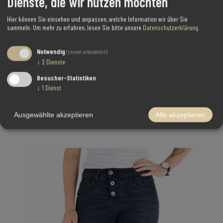
Dienste, die wir nutzen möchten
Hier können Sie einsehen und anpassen, welche Information wir über Sie
sammeln.
Um mehr zu erfahren, lesen Sie bitte unsere
Datenschutzerklärung
.
Notwendig
(immer erforderlich)
↓
2
Dienste
Besucher-Statistiken
PLEASE - JEANS P78 E25 - BLU DENIM
↓
1
Dienst
€99,00
Ausgewählte akzeptieren
Alle akzeptieren