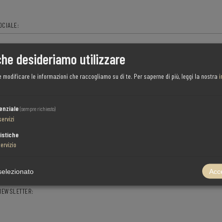
OCIALE:
che desideriamo utilizzare
:
e modificare le informazioni che raccogliamo su di te.
Per saperne di più, leggi la nostra
i
NOTA: inserire il numero di partita IVA con prefisso internazionale (ad esempio "IT 111 111 11")
enziale
(sempre richiesto)
servizi
istiche
ervizio
OPZIONI
selezionato
Acce
 NEWSLETTER: