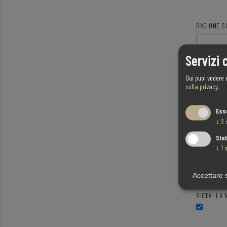
RAGIONE S
Servizi 
PARTITA IVA
Qui puoi vedere 
sulla privacy
.
Ess
↓
2
Stat
↓
1
s
Accettare 
RICEVI LA