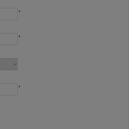
*
*
*