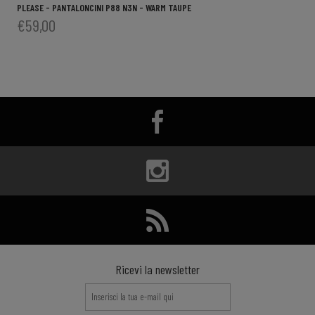
PLEASE - PANTALONCINI P88 N3N - WARM TAUPE
€59,00
Ricevi la newsletter