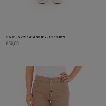
PLEASE - PANTALONCINI P88 N3N - GOLDEN HAZE
€59,00