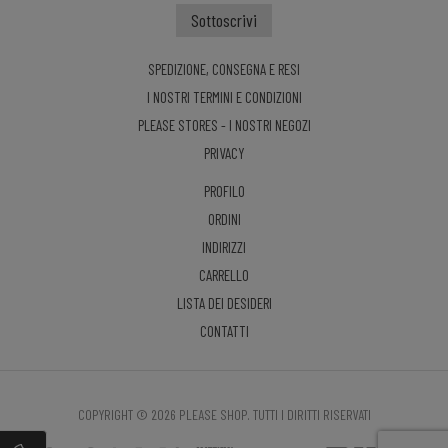
SPEDIZIONE, CONSEGNA E RESI
I NOSTRI TERMINI E CONDIZIONI
PLEASE STORES - I NOSTRI NEGOZI
PRIVACY
PROFILO
ORDINI
INDIRIZZI
CARRELLO
LISTA DEI DESIDERI
CONTATTI
COPYRIGHT © 2026 PLEASE SHOP. TUTTI I DIRITTI RISERVATI