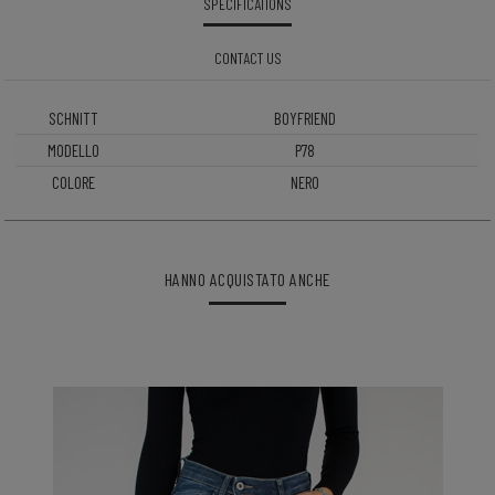
SPECIFICATIONS
CONTACT US
SCHNITT
BOYFRIEND
MODELLO
P78
COLORE
NERO
HANNO ACQUISTATO ANCHE