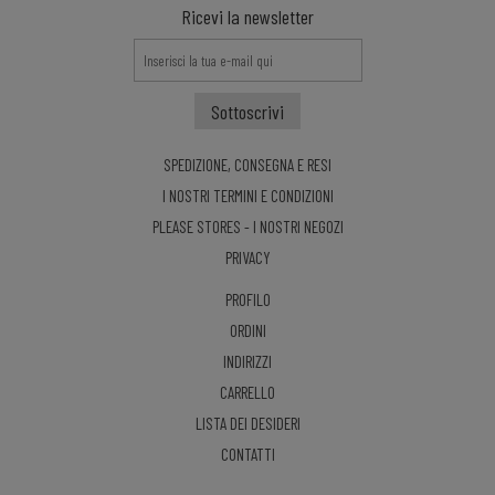
Ricevi la newsletter
SPEDIZIONE, CONSEGNA E RESI
I NOSTRI TERMINI E CONDIZIONI
PLEASE STORES - I NOSTRI NEGOZI
PRIVACY
PROFILO
ORDINI
INDIRIZZI
CARRELLO
LISTA DEI DESIDERI
CONTATTI