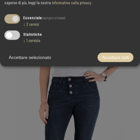
saperne di più, leggi la nostra
informativa sulla privacy
.
Essenziale
(sempre richiesto)
↓
2
servizi
PLEASE - P78 E02 - BLU DENIM
€99,00
Statistiche
↓
1
servizio
Accettare selezionato
Accettare tutti