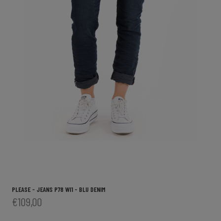
PLEASE - JEANS P78 WI1 - BLU DENIM
€109,00