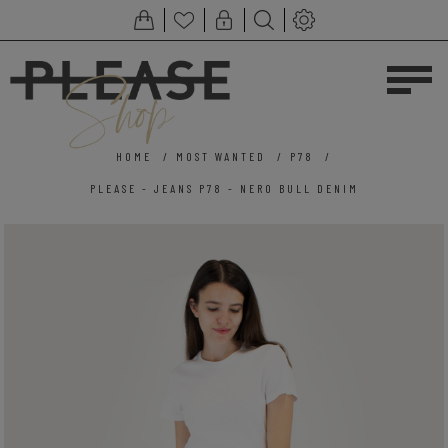
HOME
/
MOST WANTED
/
P78
/
PLEASE - JEANS P78 - NERO BULL DENIM